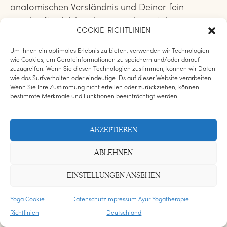
anatomischen Verständnis und Deiner fein
geschärften Wahrnehmung erkennst du
COOKIE-RICHTLINIEN
Fehlhaltungen, Bewegungs- und Atemmuster
Deiner SchülerInnen und begleitest sie achtsam &
Um Ihnen ein optimales Erlebnis zu bieten, verwenden wir Technologien
wie Cookies, um Geräteinformationen zu speichern und/oder darauf
individuell. In der
Ausbildung zur
zuzugreifen. Wenn Sie diesen Technologien zustimmen, können wir Daten
MeditationsLehrerIn
begibst Du Dich auf eine
wie das Surfverhalten oder eindeutige IDs auf dieser Website verarbeiten.
Wenn Sie Ihre Zustimmung nicht erteilen oder zurückziehen, können
Reise ins Herz Deines Selbst und lernst Meditation
bestimmte Merkmale und Funktionen beeinträchtigt werden.
in der Tiefe zu verkörpern.
AKZEPTIEREN
ABLEHNEN
EINSTELLUNGEN ANSEHEN
UNSERE YOGA AUSBILDUNGEN
Yoga Cookie-
Datenschutz
Impressum Ayur Yogatherapie
ERWEITERE DEINE
Richtlinien
Deutschland