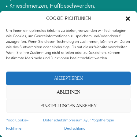
• Knieschmerzen, Hüftbeschwerden,
Bewegungseinschränkungen
COOKIE-RICHTLINIEN
• Schulter- und Nackenspannungen,
Kieferbeschwerden
Um Ihnen ein optimales Erlebnis zu bieten, verwenden wir Technologien
wie Cookies, um Geräteinformationen zu speichern und/oder darauf
• Beckenschiefstand, funktionelle
zuzugreifen. Wenn Sie diesen Technologien zustimmen, können wir Daten
Beinlängendifferenzen, Skoliose
wie das Surfverhalten oder eindeutige IDs auf dieser Website verarbeiten.
Wenn Sie Ihre Zustimmung nicht erteilen oder zurückziehen, können
• Psychosomatische Beschwerden, emotionale
bestimmte Merkmale und Funktionen beeinträchtigt werden.
Anspannung, Erschöpfung
• Stress, Atemdysregulation, Schlafprobleme
AKZEPTIEREN
• Faszienverklebungen, chronische Verspannungen
ABLEHNEN
Wirkung der Methode:
• Tiefe muskuläre Entspannung und fasziales
EINSTELLUNGEN ANSEHEN
Release
• Entlastung von Gelenken
Yoga Cookie-
Datenschutz
Impressum Ayur Yogatherapie
• Förderung von Durchblutung, Lymphfluss,
Richtlinien
Deutschland
Nervenströmen & Prana