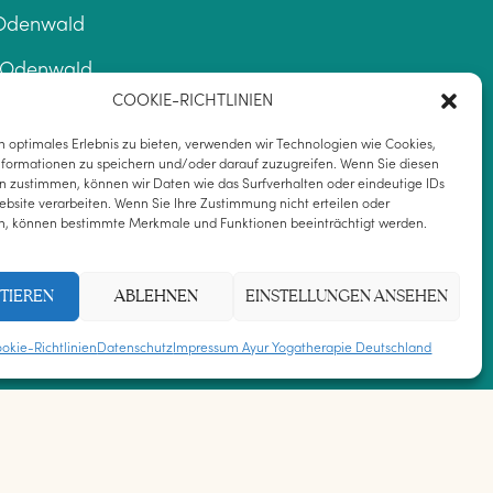
– Odenwald
– Odenwald
COOKIE-RICHTLINIEN
fgut Rineck – Odenwald
 optimales Erlebnis zu bieten, verwenden wir Technologien wie Cookies,
formationen zu speichern und/oder darauf zuzugreifen. Wenn Sie diesen
n zustimmen, können wir Daten wie das Surfverhalten oder eindeutige IDs
ebsite verarbeiten. Wenn Sie Ihre Zustimmung nicht erteilen oder
kfurt – Heidelberg
n, können bestimmte Merkmale und Funktionen beeinträchtigt werden.
ogatherapie.de
TIEREN
ABLEHNEN
EINSTELLUNGEN ANSEHEN
okie-Richtlinien
Datenschutz
Impressum Ayur Yogatherapie Deutschland
HALTEN