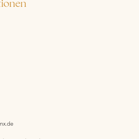
tionen
mx.de