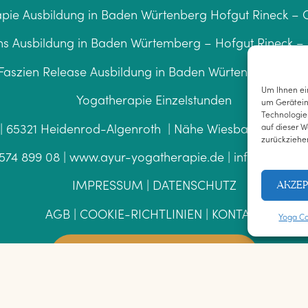
pie Ausbildung in Baden Würtenberg Hofgut Rineck 
ns Ausbildung in Baden Würtemberg – Hofgut Rineck 
 Faszien Release Ausbildung in Baden Würtenberg – Ho
Um Ihnen ein
Yogatherapie Einzelstunden
um Gerätein
Technologie
auf dieser W
| 65321 Heidenrod-Algenroth | Nähe Wiesbaden – Fran
zurückziehe
 574 899 08
|
www.ayur-yogatherapie.de
|
info@ayur-y
AKZEP
IMPRESSUM
|
DATENSCHUTZ
AGB
|
COOKIE-RICHTLINIEN
|
KONTAKT
Yoga Co
NEWSLETTER ANMELDUNG
IGHT © 2025 CHRISTOPH KRAFT, ALLE RECHTE VORBE