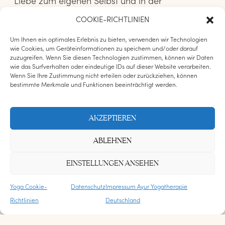
Liebe zum eigenen Selbst und in der
Bereitschaft,
COOKIE-RICHTLINIEN
den Weg des Yoga als einen Weg der
Um Ihnen ein optimales Erlebnis zu bieten, verwenden wir Technologien
Selbsttransformation zu gehen.
wie Cookies, um Geräteinformationen zu speichern und/oder darauf
zuzugreifen. Wenn Sie diesen Technologien zustimmen, können wir Daten
Wenn Du therapeutisches Ayur Yoga
wie das Surfverhalten oder eindeutige IDs auf dieser Website verarbeiten.
kennenlernen möchtest, laden wir Dich herzlich
Wenn Sie Ihre Zustimmung nicht erteilen oder zurückziehen, können
bestimmte Merkmale und Funktionen beeinträchtigt werden.
ein, an unseren Online-Yogastunden
teilzunehmen und gemeinsam die Reise zu
einem tieferen Verständnis von Körper und
AKZEPTIEREN
Geist anzutreten.
ABLEHNEN
ZUR ANMELDUNG
EINSTELLUNGEN ANSEHEN
Yoga Cookie-
Datenschutz
Impressum Ayur Yogatherapie
Richtlinien
Deutschland